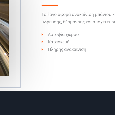
Το έργο αφορά ανακαίνιση μπάνιου κ
ύδρευσης, θέρμανσης και αποχέτευσ
Αυτοψία χώρου
Κατασκευή
Πλήρης ανακαίνιση